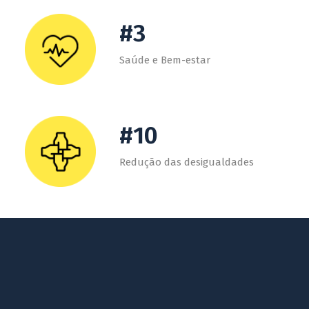
#3
Saúde e Bem-estar
#10
Redução das desigualdades